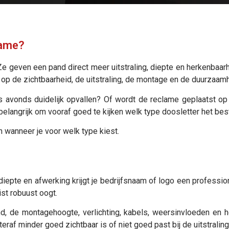
lame?
e geven een pand direct meer uitstraling, diepte en herkenbaarh
ed op de zichtbaarheid, de uitstraling, de montage en de duurzaam
 ’s avonds duidelijk opvallen? Of wordt de reclame geplaatst o
elangrijk om vooraf goed te kijken welk type doosletter het beste
n wanneer je voor welk type kiest.
diepte en afwerking krijgt je bedrijfsnaam of logo een profession
ist robuust oogt.
, de montagehoogte, verlichting, kabels, weersinvloeden en h
raf minder goed zichtbaar is of niet goed past bij de uitstraling