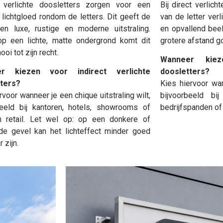
t verlichte doosletters zorgen voor een
Bij direct verlic
 lichtgloed rondom de letters. Dit geeft de
van de letter verl
en luxe, rustige en moderne uitstraling.
en opvallend beel
op een lichte, matte ondergrond komt dit
grotere afstand go
ooi tot zijn recht.
Wanneer kiez
r kiezen voor indirect verlichte
doosletters?
ters?
Kies hiervoor wan
rvoor wanneer je een chique uitstraling wilt,
bijvoorbeeld bij
beeld bij kantoren, hotels, showrooms of
bedrijfspanden of
 retail. Let wel op: op een donkere of
de gevel kan het lichteffect minder goed
 zijn.