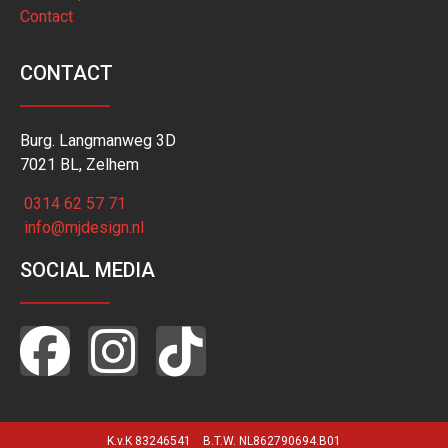
Contact
CONTACT
Burg. Langmanweg 3D
7021 BL, Zelhem
0314 62 57 71
info@mjdesign.nl
SOCIAL MEDIA
K.v.K 83246541 B.T.W. NL862790694.B01