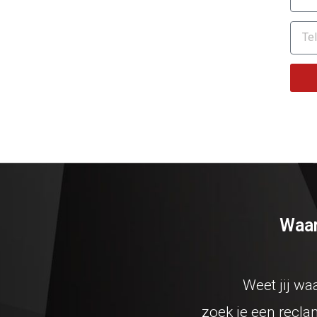
Waar
Weet jij wa
zoek je een recla