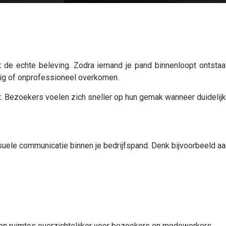
de echte beleving. Zodra iemand je pand binnenloopt ontstaat 
tig of onprofessioneel overkomen.
t. Bezoekers voelen zich sneller op hun gemak wanneer duidelij
uele communicatie binnen je bedrijfspand. Denk bijvoorbeeld aa
en ruimtes overzichtelijker voor bezoekers en medewerkers.