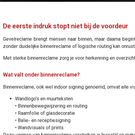
De eerste indruk stopt niet bij de voordeur
Gevelreclame brengt mensen naar binnen, maar daarna begint 
zonder duidelijke binnenreclame of logische routing kan onrus
Met sterke binnenreclame zorg je voor herkenning en overzich
Wat valt onder binnenreclame?
Binnenreclame, ook wel indoor signing genoemd, omvat alle vis
Wandlogo’s en muurteksten
• Binnenbewegwijzering en routing
• Raamfolie of glasdecoratie
• Balie- en receptiesigning
• Wandvisuals of prints
Deze vormen van binnenreclame versterken je huisstijl en mak