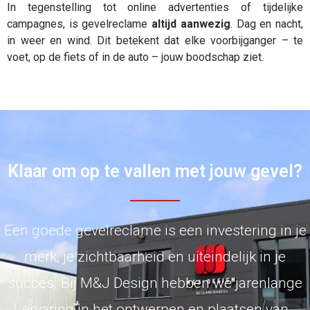
In tegenstelling tot online advertenties of tijdelijke
campagnes, is gevelreclame
altijd aanwezig
. Dag en nacht,
in weer en wind. Dit betekent dat elke voorbijganger – te
voet, op de fiets of in de auto – jouw boodschap ziet.
Klaar om op te vallen met jouw gevel?
Een goede gevelreclame is een investering in je
merk, je zichtbaarheid en uiteindelijk in je
succes. Bij M&J Design hebben we jarenlange
ervaring in het ontwerpen en plaatsen van